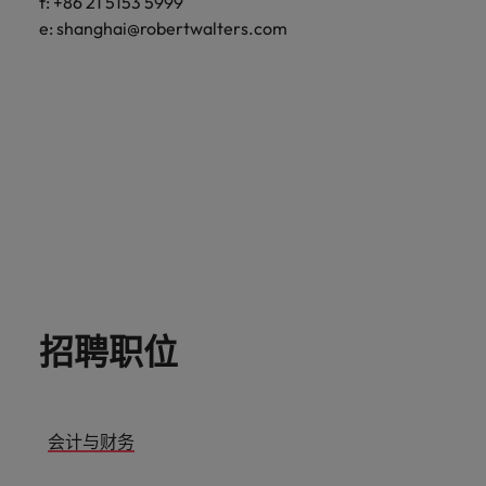
f: +86 21 5153 5999
意大利
越南
e:
shanghai@robertwalters.com
韩国
中东
招聘职位
会计与财务