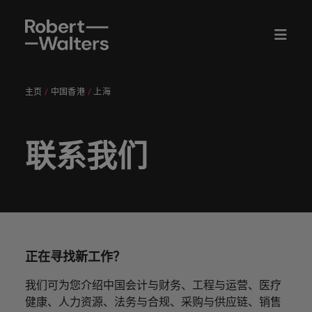
主页
中国香港
上海
English
职位
候选人
服务
洞察
关于华德
联系我们
会计与财务
职场建议
专业人才
电子指南
我们的故
中国内地
招聘外包
华德士全球网络
推荐亲友
职场建议
我们的候
工程与运营
人才咨询
Chinese
上传您的招聘职位信息
上传您的招聘职位信息
上传您的招聘职位信息
上传您的招聘职位信息
上传您的招聘职位信息
上传您的招聘职位信息
士中国
招聘
和白皮书
事
办公室
选人和客
服务
职位
充分挖掘自身潜
能够有效
推荐亲
为您的职
在国家发展的前
我们各行
我们将与
许多国内
无论您需
放眼全
招聘外包
非洲
户的故事
联系我们
能，让您发挥超
助您强化
友，获取
场生涯提
沿组织中开创事
我们各行业的顾问专家将用心聆听您的心声，与中国
获取近期
进一步了
服务
业的顾问
您携手谋
的知名企
要招聘人
我们认为
球，立足
全职岗位
上海
招聘市场
加
越数字的价值。
个人职业
奖励。
供指导。
业。
专家研究
解我们的
澳大利亚
知名机构分享您的故事。让我们共同谱写您的职业生
进一步了
专业人才
情报定制
专家将用
划前行之
业对我们
才，还是
招聘不只
本土。立
候选人
关
关
发展故事
入
成果、报
历史和故
苏州
解我们如
涯新篇章。
招聘服务
方案
心聆听您
路，锚定
信任有
在为自己
是一种工
即与我们
我们将与您携手谋划前行之路，锚定职业方向、改变
的洞察见
比利时
注
注
告和洞
事。
我
何用心讲
医疗健康
人力资源
的心声，
职业方
加，源于
寻求新的
作。我们
联系，告
人生走向，助力您实现事业理想。
解。
察。
深圳
我
我
服务
查阅所有的职位
高管人员
述候选人
人才发展
们
中国大陆
与中国知
向、改变
我们能根
职业发
深知，每
知您的招
在医疗健康领域
担任能够帮助他
招聘
和客户的
咨询服务
们
们
许多国内的知名企业对我们信任有加，源于我们能根
了解更多
名机构分
人生走
据企业的
展，我们
个机会的
聘需求。
探索新篇章。
人充分发挥自身
故事。
我
的
的
据企业的要求提供快速、高效的招聘解决方案。请浏
华德士中
招聘建议
华德士中
加拿大
洞察
广告解决
能力的角色。
享您的故
向，助力
要求提供
都能提供
背后蕴藏
会计与财务
们
正在寻找新工作？
官
官
览我们一系列的定制服务和资源。
国薪资调
国薪资调
无论您需要招聘人才，还是在为自己寻求新的职业发
保持联系
方案
让员工充
事。让我
您实现事
快速、高
您所需的
改变人生
的
智利
方
方
职场建议
查
ESG和企
平等、多
查
展，我们都能提供您所需的最新市场动态及趋势。
分发挥能
关于华德士中国
们共同谱
业理想。
效的招聘
最新市场
的可能。
了解更多信息
我们可为您介绍中国会计与财务、工程与运营、医疗
员
法务与合规
市场营销
微
微
业责任
元和包容
支持中国
工程与运营
力的相关
了解您所
法国
我们认为招聘不只是一种工作。我们深知，每个机会
全面了解
写您的职
解决方
动态及趋
工
健康、人力资源、法务与合规、采购与供应链、销售
查看所有资源
企业出海
信
信
为您挑选中国知
资源和建
在备受认可的品
在行业的