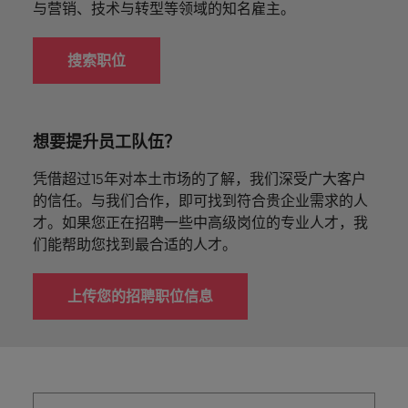
了解更多
了解更多
推荐亲友
进一步了
你所处行
从内部开
的背后蕴藏改变人生的可能。
与
业生涯新
案。请浏
势。
与营销、技术与转型等领域的知名雇主。
联系我们
专业人才招聘
名企业的内部职
议。
德国
牌和雇主的故事
薪资资讯
解我们的
业的薪资
始。了解
众
医疗健康
篇章。
览我们一
我
我
放眼全球，立足本土。立即与我们联系，告知您的招
位和律所职位。
中发挥重要作
和招聘趋
ESG承
及招聘趋
我们的工
了解更多
查看所有
电子指南和白皮书
不
们
们
系列的定
中国香港
用。
聘需求。
华德士中国薪资调查
势。
全职岗位专业人才招聘
搜索职位
诺，以及
势。
作场所如
广告解决方案
查阅所有
资源
同。
致
致
制服务和
服务
我们如何
何实现包
人力资源
的职位
印度
聆
保持联系
力
力
资源。
帮助他
容、多元
我们的故事
支持中国企业出海
采购与供应链
销售
职场建议
听
为
为
人、守护
和尊重所
高管人员招聘
印度尼西亚
了解更多
华
让一切运转得更
销售专家和岗位
您
您
地球。
有人。
法务与合规
想要提升员工队伍？
中国内地办公室
信息
我们的候选人和客户的故事
好，更流畅，更
千差万别，我们
德
提
提
招聘建议
招聘外包
爱尔兰
迅速。您的加入
将为您找到适合
士
供
供
凭借超过15年对本土市场的了解，我们深受广大客户
投资者
上海
深圳
市场营销
将带来更多的不
的角色。
日本
员
最
最
的信任。与我们合作，即可找到符合贵企业需求的人
招聘外包服务
ESG和企业责任
一样。
华德士中国薪资调查
阅读华德
工
新
新
才。如果您正在招聘一些中高级岗位的专业人才，我
苏州
意大利
士集团最
的
热
热
人才咨询服务
们能帮助您找到最合适的人才。
采购与供应链
新投资者
信息技术与转
故
招
招
平等、多元和包容
韩国
华德士全球网络
新闻。
事，
型
职
职
招聘市场情报定制方案
人才发展咨询服务
上传您的招聘职位信息
销售
了
马来西亚
位
位
非洲
通过参与前沿项
马来西亚
投资者
解
及
及
目和技术，为您
荷兰
更
实
实
的事业带来进一
澳大利亚
荷兰
信息技术与转型
多
用
用
步的提升。
新西兰
关
的
的
比利时
新西兰
于
职
职
菲律宾