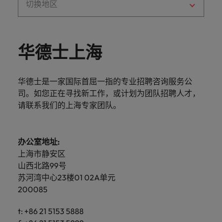
切换地区
在
场
场
中国大陆
关注我们的官方微信
菲律宾
葡萄牙
华
建
建
我们致力为您提供最新热招职位及实用
德
加拿大
葡萄牙
议
议
新加坡
的职场建议
士
华德士上海
智利
新加坡
中
西班牙
了解更多
了
了
国
法国
西班牙
解
解
墨西哥
工
华德士是一家国际首屈一指的专业招聘咨询服务公
更
更
作
司。如您正在寻找新工作，或计划为团队招聘人才，
关注我们的官方微信
瑞士
德国
墨西哥
多
多
的
请联系我们的上海专家团队。
加入我们
信
泰国
我们致力为您提供最新热招职位及实用
中国香港
瑞士
息。
的职场建议
我们的员工与众不同。聆听华德士员工
中国台湾
的故事，了解更多关于在华德士中国工
印度
泰国
办公室地址:
了解更多
作的信息。
上海市静安区
美国
了
印度尼西亚
中国台湾
山西北路99号
解
了解更多
英国
苏河湾中心23楼01 02A单元
更
爱尔兰
美国
200085
多
越南
日本
英国
t: +86 21 5153 5888
中东