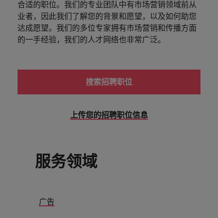
合适的职位。我们的专业团队中有市场营销领域前从
在
场
场
中国大陆
关注我们的官方微信
菲律宾
业者，因此我们了解您的背景和愿望，以及如何助您
葡萄牙
华
建
建
达成愿望。我们的多位专家拥有市场营销和传播方面
我们致力为您提供最新热招职位及实用
德
加拿大
葡萄牙
议
议
新加坡
的一手经验，我们的人才网络也非常广泛。
的职场建议
士
智利
新加坡
中
西班牙
了解更多
了
了
国
法国
西班牙
解
解
墨西哥
工
搜索招聘职位
更
更
作
关注我们的官方微信
瑞士
德国
墨西哥
多
多
的
加入我们
信
泰国
我们致力为您提供最新热招职位及实用
上传您的招聘职位信息
中国香港
瑞士
息。
的职场建议
我们的员工与众不同。聆听华德士员工
中国台湾
的故事，了解更多关于在华德士中国工
印度
泰国
了解更多
作的信息。
美国
了
服务领域
印度尼西亚
中国台湾
解
了解更多
英国
更
爱尔兰
美国
多
越南
日本
英国
广告
中东