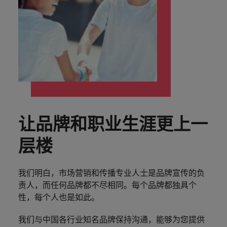
了解更多
了解更多
推荐亲友
进一步了
你所处行
从内部开
的背后蕴藏改变人生的可能。
与
业生涯新
案。请浏
势。
联系我们
专业人才招聘
名企业的内部职
议。
德国
牌和雇主的故事
薪资资讯
解我们的
业的薪资
始。了解
众
医疗健康
篇章。
览我们一
我
我
放眼全球，立足本土。立即与我们联系，告知您的招
位和律所职位。
中发挥重要作
和招聘趋
ESG承
及招聘趋
我们的工
了解更多
查看所有
电子指南和白皮书
不
们
们
系列的定
中国香港
用。
聘需求。
华德士中国薪资调查
势。
全职岗位专业人才招聘
诺，以及
势。
作场所如
广告解决方案
查阅所有
资源
同。
致
致
制服务和
服务
我们如何
何实现包
人力资源
的职位
印度
聆
保持联系
力
力
资源。
帮助他
容、多元
我们的故事
支持中国企业出海
采购与供应链
销售
职场建议
听
为
为
人、守护
和尊重所
高管人员招聘
印度尼西亚
了解更多
华
让一切运转得更
销售专家和岗位
您
您
地球。
有人。
法务与合规
中国内地办公室
信息
我们的候选人和客户的故事
好，更流畅，更
千差万别，我们
德
提
提
招聘建议
招聘外包
爱尔兰
迅速。您的加入
将为您找到适合
士
供
供
投资者
上海
深圳
市场营销
将带来更多的不
的角色。
日本
员
最
最
招聘外包服务
ESG和企业责任
一样。
华德士中国薪资调查
让品牌和职业生涯更上一
阅读华德
工
新
新
苏州
意大利
士集团最
的
热
热
人才咨询服务
采购与供应链
层楼
新投资者
信息技术与转
故
招
招
平等、多元和包容
韩国
华德士全球网络
新闻。
事，
型
职
职
招聘市场情报定制方案
人才发展咨询服务
销售
了
马来西亚
位
位
我们明白，市场营销和传播专业人士是品牌宣传的负
非洲
通过参与前沿项
马来西亚
投资者
解
及
及
目和技术，为您
责人，而任何品牌都不尽相同。每个品牌都独具个
荷兰
更
实
实
的事业带来进一
澳大利亚
荷兰
信息技术与转型
性，每个人也是如此。
多
用
用
步的提升。
新西兰
关
的
的
比利时
新西兰
我们与中国各行业知名品牌保持沟通，能够为您提供
于
职
职
菲律宾