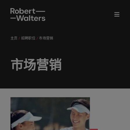
主页
招聘职位
市场营销
English
职位
候选人
服务
洞察
关于华德
联系我们
会计与财务
职场建议
专业人才
电子指南
我们的故
中国内地
招聘外包
华德士全球网络
推荐亲友
职场建议
我们的候
工程与运营
人才咨询
Chinese
上传您的招聘职位信息
上传您的招聘职位信息
上传您的招聘职位信息
上传您的招聘职位信息
上传您的招聘职位信息
上传您的招聘职位信息
士中国
招聘
和白皮书
事
办公室
选人和客
服务
职位
充分挖掘自身潜
能够有效
推荐亲
为您的职
在国家发展的前
我们各行
我们将与
许多国内
无论您需
放眼全
招聘外包
非洲
户的故事
市场营销
能，让您发挥超
助您强化
友，获取
场生涯提
沿组织中开创事
我们各行业的顾问专家将用心聆听您的心声，与中国
获取近期
进一步了
服务
业的顾问
您携手谋
的知名企
要招聘人
我们认为
球，立足
全职岗位
上海
招聘市场
加
越数字的价值。
个人职业
奖励。
供指导。
业。
专家研究
解我们的
澳大利亚
知名机构分享您的故事。让我们共同谱写您的职业生
进一步了
专业人才
情报定制
专家将用
划前行之
业对我们
才，还是
招聘不只
本土。立
候选人
关
关
发展故事
入
成果、报
历史和故
苏州
解我们如
涯新篇章。
招聘服务
方案
心聆听您
路，锚定
信任有
在为自己
是一种工
即与我们
我们将与您携手谋划前行之路，锚定职业方向、改变
的洞察见
比利时
注
注
告和洞
事。
我
何用心讲
医疗健康
人力资源
的心声，
职业方
加，源于
寻求新的
作。我们
联系，告
人生走向，助力您实现事业理想。
解。
察。
深圳
我
我
服务
查阅所有的职位
高管人员
述候选人
人才发展
们
中国大陆
与中国知
向、改变
我们能根
职业发
深知，每
知您的招
在医疗健康领域
担任能够帮助他
招聘
和客户的
咨询服务
们
们
许多国内的知名企业对我们信任有加，源于我们能根
了解更多
名机构分
人生走
据企业的
展，我们
个机会的
聘需求。
探索新篇章。
人充分发挥自身
故事。
我
的
的
据企业的要求提供快速、高效的招聘解决方案。请浏
华德士中
招聘建议
华德士中
加拿大
洞察
广告解决
能力的角色。
享您的故
向，助力
要求提供
都能提供
背后蕴藏
会计与财务
们
官
官
览我们一系列的定制服务和资源。
国薪资调
国薪资调
无论您需要招聘人才，还是在为自己寻求新的职业发
保持联系
方案
让员工充
事。让我
您实现事
快速、高
您所需的
改变人生
的
智利
方
方
职场建议
查
ESG和企
平等、多
查
展，我们都能提供您所需的最新市场动态及趋势。
分发挥能
关于华德士中国
们共同谱
业理想。
效的招聘
最新市场
的可能。
了解更多信息
员
法务与合规
市场营销
微
微
业责任
元和包容
支持中国
工程与运营
力的相关
了解您所
法国
我们认为招聘不只是一种工作。我们深知，每个机会
全面了解
写您的职
解决方
动态及趋
工
查看所有资源
企业出海
信
信
为您挑选中国知
资源和建
在备受认可的品
在行业的