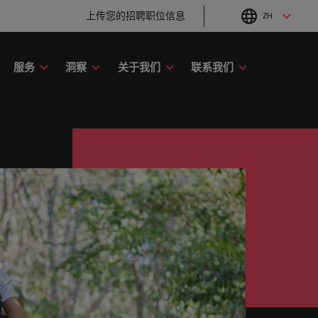
上传您的招聘职位信息
ZH
English
Chinese
服务
洞察
关于我们
联系我们
人才咨询服务
选人和客
沿组织中开创事业。
度尼西亚
招聘市场情报定制方案
新加坡
尔兰
人才发展咨询服务
西班牙
聘趋势。
人充分发挥自身能力的角色。
本
墨西哥
所如何实
型
大利
瑞士
定制服务和资源。
加入我们
国
泰国
牌和雇主的故事中发挥重要作用。
来西亚
中国台湾
我们的员工与众不同。聆听华
德士员工的故事，了解更多关
关注我们的官方微信
关注我们的官方微信
兰
美国
于在华德士中国工作的信息。
千差万别，我们将为您找到适合的角色。