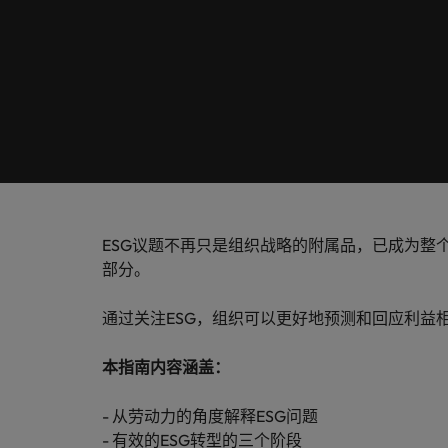
联系我们
全职岗位专业人才招聘服务
多的不
了解更多
电子指南和白皮书
放眼全球，立足本土。立即与我们联系，告知您的招聘需
华德士中国薪资调查
人力资源
高管人员招聘
信息技
保持联系
我们的故事
职场建议
法务与合规
通过参
招聘外包
升。
中国内地办公室
我们的候选人和客户的故事
招聘建议
招聘外包服务
市场营销
上海
人才咨询服务
ESG和企业责任
华德士中国薪资调查
采购与供应链
苏州
ESG议题不再只是组织战略的附属品，已成为整
招聘市场情报定制方案
平等、多元和包容
华德士全球网络
部分。
销售
非洲
通过关注ESG，组织可以更好地预测和回应利益
投资者
信息技术与转型
澳大利亚
本指南内容涵盖：
比利时
- 从劳动力的角度解释ESG问题
关注我们的官方微信
- 有效的ESG转型的三个阶段
中国大陆