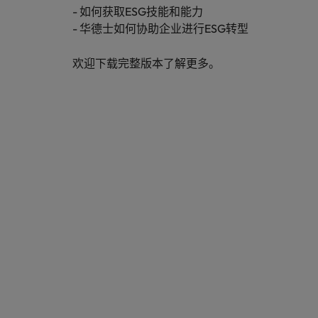
- 如何获取ESG技能和能力
我们致力为您提供最新热招职位及实用
- 华德士如何协助企业进行ESG转型
加拿大
的职场建议
智利
欢迎下载完整版本了解更多。
了解更多
法国
关注我们的官方微信
德国
加入我们
我们致力为您提供最新热招职位及实用
中国香港
的职场建议
我们的员工与众不同。聆听华德士员工
的故事，了解更多关于在华德士中国工
印度
了解更多
作的信息。
印度尼西亚
了解更多
爱尔兰
日本
意大利