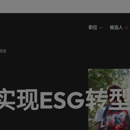
职位
候选人
财务
议
才招聘
南和白皮书
故事
地办公室
招聘外包
华德士全球网络
推荐亲友
职场建议
我们的候选人和客户的故事
工程与运营
G转型
掘自身潜能，让您发挥超越数字的价值。
效助您强化个人职业发展故事的洞
期专家研究成果、报告和洞察。
了解我们的历史和故事。
推荐亲友，获取奖励。
为您的职场生涯提供指导。
进一步了解我们如何用心讲述候
在国家发展的前
位专业人才招聘服务
招聘外包服务
非洲
印
。
户的故事。
机构分享您的故事。让我们共同谱写您的职业生涯新篇章。
员招聘
澳大利亚
爱
康
议
华德士中国薪资调查
人力资源
中国薪资调查
和企业责任
平等、多元和包容
走向，助力您实现事业理想。
健康领域探索新篇章。
充分发挥能力的相关资源和建议。
全面了解你所处行业的薪资及招
担任能够帮助他
决方案
比利时
日
所在行业的薪资资讯和招聘趋势。
了解我们的ESG承诺，以及我们如
从内部开始。了解我们的工作场
实现ESG转
国企业出海
中国大陆
意
他人、守护地球。
现包容、多元和尊重所有人。
业的要求提供快速、高效的招聘解决方案。请浏览我们一系列的
合规
市场营销
加拿大
韩
选中国知名企业的内部职位和律所职位。
在备受认可的品
我们都能提供您所需的最新市场动态及趋势。
智利
马
德士集团最新投资者新闻。
供应链
销售
后蕴藏改变人生的可能。
法国
荷
运转得更好，更流畅，更迅速。您的加入将带来更
销售专家和岗位