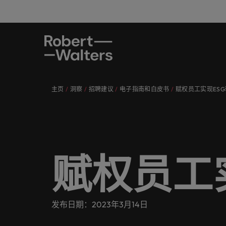
职位
候选人
服务
洞察
关于华德士中国
联系我们
会计与
职场建
专业人
电子指
我们的
中国内
上传您的招聘职位信息
上传您的招聘职位信息
上传您的招聘职位信息
上传您的招聘职位信息
上传您的招聘职位信息
上传您的招聘职位信息
主页
洞察
招聘建议
电子指南和白皮书
赋权员工实现ES
职位
充分挖
能够有
获取近
进一步
我们各行业的顾问专家将用心聆听您
我们将与您携手谋划前行之路，锚定
许多国内的知名企业对我们信任有
无论您需要招聘人才，还是在为自己
我们认为招聘不只是一种工作。我们
放眼全球，立足本土。立即与我们联
全职岗
上海
察见解
我们各行业的顾问专家将用心聆听您的心声，与中国知名
的心声，与中国知名机构分享您的故
职业方向、改变人生走向，助力您实
加，源于我们能根据企业的要求提供
寻求新的职业发展，我们都能提供您
深知，每个机会的背后蕴藏改变人生
系，告知您的招聘需求。
高管人
苏州
医疗健
招聘建
事。让我们共同谱写您的职业生涯新
现事业理想。
快速、高效的招聘解决方案。请浏览
所需的最新市场动态及趋势。
的可能。
候选人
查阅所有的职位
保持联系
华德士
ESG
篇章。
我们一系列的定制服务和资源。
我们将与您携手谋划前行之路，锚定职业方向、改变人生
在医疗
让员工
广告解
深圳
了解更多
查看所有资源
了解更多
了解您
进一步
服务
查阅所有的职位
了解更多信息
赋权员工
了解更多
会计与财务
支持中
何帮助
许多国内的知名企业对我们信任有加，源于我们能根据企
法务与
洞察
了解更多信息
为您挑
职场建议
投资者
工程与运营
无论您需要招聘人才，还是在为自己寻求新的职业发展，
阅读华
发布日期：2023年3月14日
关于华德士中国
采购与
查看所有资源
专业人才招聘
推荐亲友
我们认为招聘不只是一种工作。我们深知，每个机会的背
医疗健康
让一切